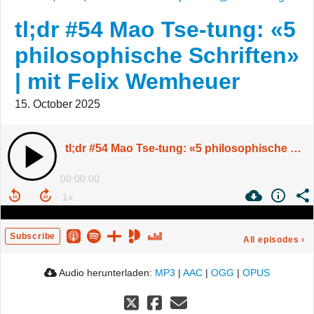
tl;dr #54 Mao Tse-tung: «5
philosophische Schriften»
| mit Felix Wemheuer
15. October 2025
tl;dr #54 Mao Tse-tung: «5 philosophische Schriften» | mit Felix Wemheuer
00:00:00
Subscribe
All episodes
›
Audio herunterladen:
MP3
|
AAC
|
OGG
|
OPUS