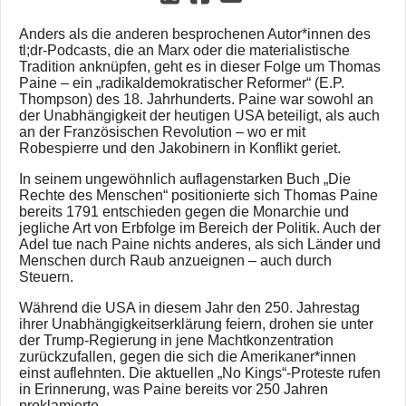
Anders als die anderen besprochenen Autor*innen des
tl;dr-Podcasts, die an Marx oder die materialistische
Tradition anknüpfen, geht es in dieser Folge um Thomas
Paine – ein „radikaldemokratischer Reformer“ (E.P.
Thompson) des 18. Jahrhunderts. Paine war sowohl an
der Unabhängigkeit der heutigen USA beteiligt, als auch
an der Französischen Revolution – wo er mit
Robespierre und den Jakobinern in Konflikt geriet.
In seinem ungewöhnlich auflagenstarken Buch „Die
Rechte des Menschen“ positionierte sich Thomas Paine
bereits 1791 entschieden gegen die Monarchie und
jegliche Art von Erbfolge im Bereich der Politik. Auch der
Adel tue nach Paine nichts anderes, als sich Länder und
Menschen durch Raub anzueignen – auch durch
Steuern.
Während die USA in diesem Jahr den 250. Jahrestag
ihrer Unabhängigkeitserklärung feiern, drohen sie unter
der Trump-Regierung in jene Machtkonzentration
zurückzufallen, gegen die sich die Amerikaner*innen
einst auflehnten. Die aktuellen „No Kings“-Proteste rufen
in Erinnerung, was Paine bereits vor 250 Jahren
proklamierte.