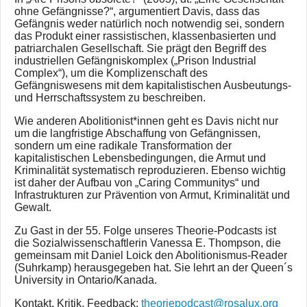
ohne Gefängnisse?“, argumentiert Davis, dass das
Gefängnis weder natürlich noch notwendig sei, sondern
das Produkt einer rassistischen, klassenbasierten und
patriarchalen Gesellschaft. Sie prägt den Begriff des
industriellen Gefängniskomplex („Prison Industrial
Complex“), um die Komplizenschaft des
Gefängniswesens mit dem kapitalistischen Ausbeutungs-
und Herrschaftssystem zu beschreiben.
Wie anderen Abolitionist*innen geht es Davis nicht nur
um die langfristige Abschaffung von Gefängnissen,
sondern um eine radikale Transformation der
kapitalistischen Lebensbedingungen, die Armut und
Kriminalität systematisch reproduzieren. Ebenso wichtig
ist daher der Aufbau von „Caring Communitys“ und
Infrastrukturen zur Prävention von Armut, Kriminalität und
Gewalt.
Zu Gast in der 55. Folge unseres Theorie-Podcasts ist
die Sozialwissenschaftlerin Vanessa E. Thompson, die
gemeinsam mit Daniel Loick den Abolitionismus-Reader
(Suhrkamp) herausgegeben hat. Sie lehrt an der Queen´s
University in Ontario/Kanada.
Kontakt, Kritik, Feedback:
theoriepodcast@rosalux.org