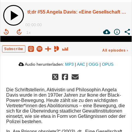
tl;dr #55 Angela Davis: «Eine Gesellschaft ohne Gefängnisse?» | Mit Vanessa E. Thompson
00:00:00
Subscribe
All episodes
›
Audio herunterladen:
MP3
|
AAC
|
OGG
|
OPUS
Die Schriftstellerin, Aktivistin und Philosophin Angela
Davis wurde in den 1970er Jahren zur Ikone der Black-
Power-Bewegung. Heute zählt sie zu den wichtigsten
Vertreter*innen des Abolitionismus – eine Bewegung, die
sich für die Überwindung staatlicher Gewaltinstitutionen
einsetzt, wie sie etwa in Form von Gefängnissen oder der
Polizei bestehen.
In „Are Prisons obsolete?“ (2003), dt. „Eine Gesellschaft