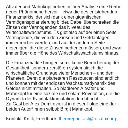
Altvater und Mahnkopf heben in ihrer Analyse eine Reihe
neuer Phänomene hervor – etwa die des entstehenden
Finanzmarkts, der sich dank einer gigantischen
Vermögenspolarisierung bildet. Dabei überschreiten die
Zinsen der Vermögenden das Niveau des
Wirtschaftswachstums. Es gibt also auf der einen Seite
Vermögende, die von den Zinsen und Geldanlagen
immer reicher werden, und auf der anderen Seite
diejenigen, die diese Zinsen bedienen müssen, und zwar
immer über die Höhe des Wirtschaftswachstums hinaus.
Die Finanzmärkte bringen somit keine Bereicherung der
Gesamtheit, sondern zerstören systematisch die
wirtschaftliche Grundlage vieler Menschen – und den
Planeten. Denn die planetaren Ressourcen sind endlich
und können mit der endlosen Wachstumsdynamik des
Geldes nicht mithalten. So plädieren Altvater und
Mahnkopf für eine soziale und solare Revolution, die die
Dynamik der Kapitalakkumulation durchbricht.
Zu Gast bei Alex Demirović ist in dieser Folge eine der
beiden Autor*innen selbst: Birgit Mahnkopf.
Kontakt, Kritik, Feedback:
theoriepodcast@rosalux.org