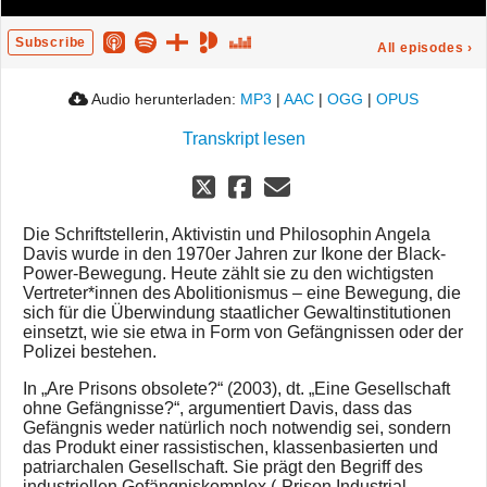
Subscribe
All episodes
›
Audio herunterladen:
MP3
|
AAC
|
OGG
|
OPUS
Transkript lesen
Die Schriftstellerin, Aktivistin und Philosophin Angela
Davis wurde in den 1970er Jahren zur Ikone der Black-
Power-Bewegung. Heute zählt sie zu den wichtigsten
Vertreter*innen des Abolitionismus – eine Bewegung, die
sich für die Überwindung staatlicher Gewaltinstitutionen
einsetzt, wie sie etwa in Form von Gefängnissen oder der
Polizei bestehen.
In „Are Prisons obsolete?“ (2003), dt. „Eine Gesellschaft
ohne Gefängnisse?“, argumentiert Davis, dass das
Gefängnis weder natürlich noch notwendig sei, sondern
das Produkt einer rassistischen, klassenbasierten und
patriarchalen Gesellschaft. Sie prägt den Begriff des
industriellen Gefängniskomplex („Prison Industrial