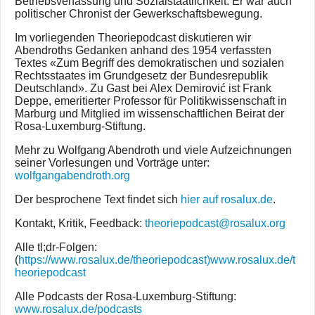
Betriebsverfassung und Sozialstaatlichkeit. Er war auch
politischer Chronist der Gewerkschaftsbewegung.
Im vorliegenden Theoriepodcast diskutieren wir
Abendroths Gedanken anhand des 1954 verfassten
Textes «Zum Begriff des demokratischen und sozialen
Rechtsstaates im Grundgesetz der Bundesrepublik
Deutschland». Zu Gast bei Alex Demirović ist Frank
Deppe, emeritierter Professor für Politikwissenschaft in
Marburg und Mitglied im wissenschaftlichen Beirat der
Rosa-Luxemburg-Stiftung.
Mehr zu Wolfgang Abendroth und viele Aufzeichnungen
seiner Vorlesungen und Vorträge unter:
wolfgangabendroth.org
Der besprochene Text findet sich
hier auf rosalux.de
.
Kontakt, Kritik, Feedback:
theoriepodcast@rosalux.org
Alle tl;dr-Folgen:
(
https://www.rosalux.de/theoriepodcast)www.rosalux.de/t
heoriepodcast
Alle Podcasts der Rosa-Luxemburg-Stiftung:
www.rosalux.de/podcasts